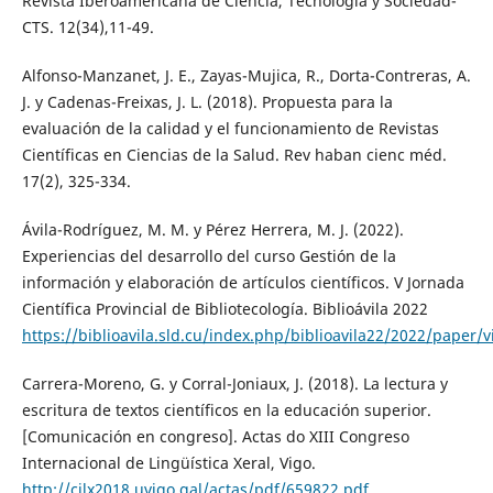
Revista Iberoamericana de Ciencia, Tecnología y Sociedad-
CTS. 12(34),11-49.
Alfonso-Manzanet, J. E., Zayas-Mujica, R., Dorta-Contreras, A.
J. y Cadenas-Freixas, J. L. (2018). Propuesta para la
evaluación de la calidad y el funcionamiento de Revistas
Científicas en Ciencias de la Salud. Rev haban cienc méd.
17(2), 325-334.
Ávila-Rodríguez, M. M. y Pérez Herrera, M. J. (2022).
Experiencias del desarrollo del curso Gestión de la
información y elaboración de artículos científicos. V Jornada
Científica Provincial de Bibliotecología. Biblioávila 2022
https://biblioavila.sld.cu/index.php/biblioavila22/2022/paper/
Carrera-Moreno, G. y Corral-Joniaux, J. (2018). La lectura y
escritura de textos científicos en la educación superior.
[Comunicación en congreso]. Actas do XIII Congreso
Internacional de Lingüística Xeral, Vigo.
http://cilx2018.uvigo.gal/actas/pdf/659822.pdf