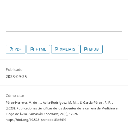
PDF
HTML
XMLJATS
EPUB
Publicado
2023-09-25
Cómo citar
Pérez-Herrera, M. de J. ., Ávila-Rodríguez, M. M. ., & García-Pérez , R. P. .
(2023). Publicaciones científicas de los docentes de la carrera de Medicina en
Ciego de Ávila.
Educación Y Sociedad
,
21
(3), 12–26.
https://doi.org/10.5281/zenodo.8346492